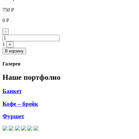
750
Р
0
Р
Quantity
-
1
+
В корзину
Галерея
Наше портфолио
Банкет
Кофе – брейк
Фуршет