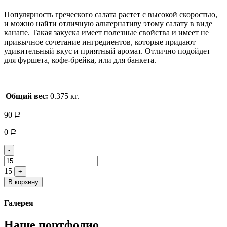
Популярность греческого салата растет с высокой скоростью,
и можно найти отличную альтернативу этому салату в виде
канапе. Такая закуска имеет полезные свойства и имеет не
привычное сочетание ингредиентов, которые придают
удивительный вкус и приятный аромат. Отлично подойдет
для фуршета, кофе-брейка, или для банкета.
Общий вес:
0.375 кг.
90
Р
0
Р
Quantity
-
15
+
В корзину
Галерея
Наше портфолио