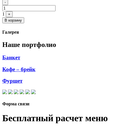
Quantity
-
1
+
В корзину
Галерея
Наше портфолио
Банкет
Кофе – брейк
Фуршет
Форма связи
Бесплатный расчет меню